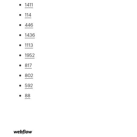
1411
114
446
1436
1113
1952
817
802
592
88