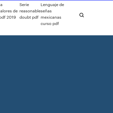
a
Serie
Lenguaje de
alores de
reasonable
señas
 pdf 2019
doubt pdf
mexicanas
curso pdf