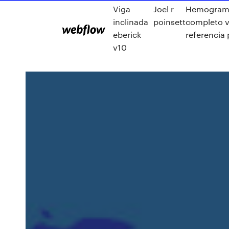
Viga
Joel r
Hemogram
inclinada
poinsett
completo v
eberick
referencia
v10