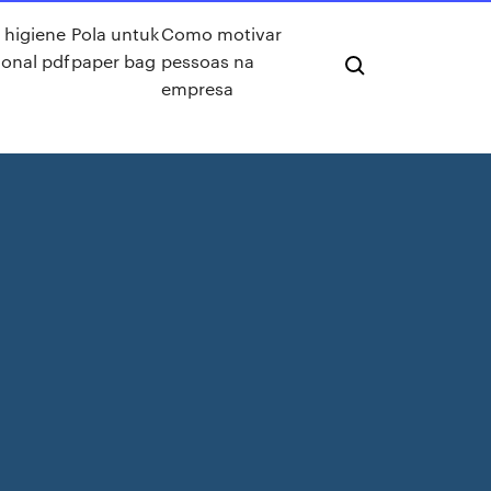
higiene
Pola untuk
Como motivar
onal pdf
paper bag
pessoas na
empresa