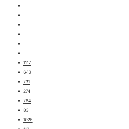
1117
643
731
274
764
83
1925
112