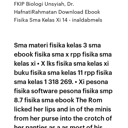
FKIP Biologi Unsyiah, Dr.
HafnatiRahmatan Download Ebook
Fisika Sma Kelas Xi 14 - inaldabmels
Sma materi fisika kelas 3 sma
ebook fisika sma x rpp fisika sma
kelas xi • X lks fisika sma kelas xi
buku fisika sma kelas 11 rpp fisika
sma kelas 1 318 269. • Xi pesona
fisika software pesona fisika smp
8.7 fisika sma ebook The Rom
licked her lips and in of the minis
from her purse into the crotch of
her panties as a as most of his