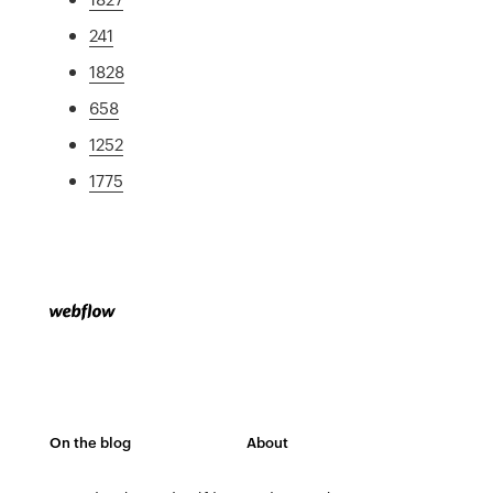
241
1828
658
1252
1775
On the blog
About