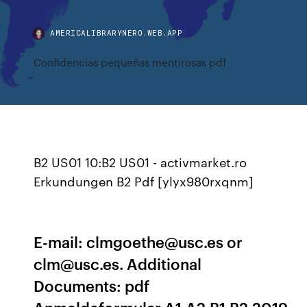
AMERICALIBRARYNERO.WEB.APP
Confidencias pequeñas mentirosas pdf
B2 US01 10:B2 US01 - activmarket.ro
Erkundungen B2 Pdf [ylyx980rxqnm]
E-mail: clmgoethe@usc.es or
clm@usc.es. Additional
Documents: pdf