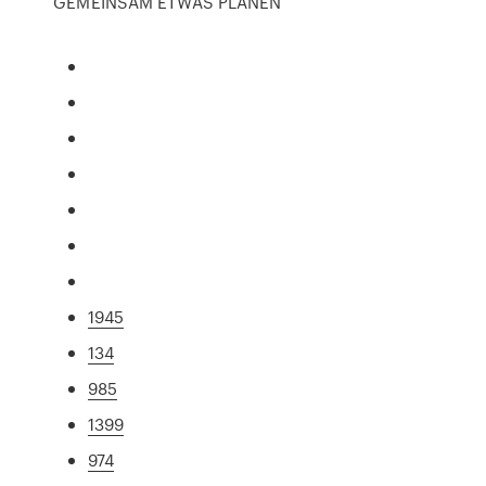
GEMEINSAM ETWAS PLANEN
1945
134
985
1399
974