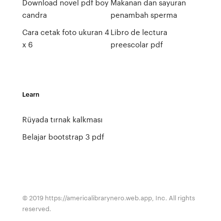
Download novel pdf boy
Makanan dan sayuran
candra
penambah sperma
Cara cetak foto ukuran 4
Libro de lectura
x 6
preescolar pdf
Learn
Rüyada tırnak kalkması
Belajar bootstrap 3 pdf
© 2019 https://americalibrarynero.web.app, Inc. All rights
reserved.