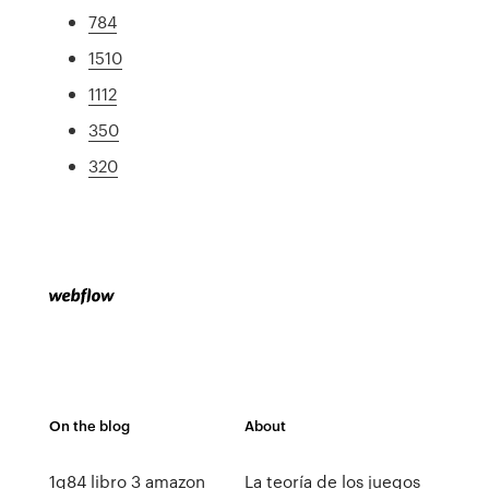
784
1510
1112
350
320
On the blog
About
1q84 libro 3 amazon
La teoría de los juegos