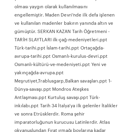
olması yaygın olarak kullanılmasını
engellemiştir. Maden Devri’nde ilk defa işlenen
ve kullanılan madenler bakırın yanında altın ve
gümüştür. SERKAN KAZAN Tarih Öğretmeni -
TARİH SLAYTLARI ilk-çağ-medeniyetleri.ppt
Türk-tarihi.ppt İslam-tarihi.ppt Ortaçağda-
avrupa-tarihi.ppt Osmanlı-kurulus-devri.ppt
Osmanlı-kültürü-ve-medeniyeti.ppt Yeni ve
yakınçağda-avrupa.ppt
Meşrutiyet,Trablusgarp,Balkan savaşları.ppt 1-
Dünya-savaşı.ppt Mondros Ateşkes
Antlaşması.ppt Kurtuluş savaşı.ppt Türk-
inkılabı.ppt Tarih 34 İtalya’ya ilk gelenler İtalikler
ve sonra Etrüsklerdir. Roma şehir
imparatorluğunun kurucusu Latinlerdir. Atlas
okyanuslundan Fırat ırmağı boylarına kadar