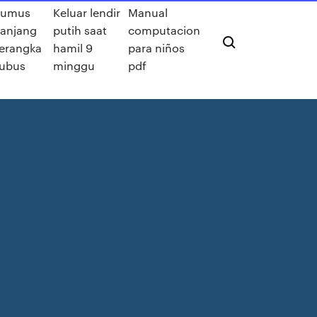
Rumus
Keluar lendir
Manual
anjang
putih saat
computacion
erangka
hamil 9
para niños
ubus
minggu
pdf