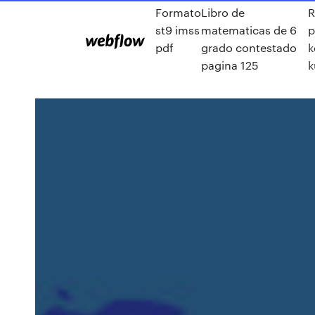
Formato
Libro de
st9 imss
matematicas de 6
p
pdf
grado contestado
k
pagina 125
k