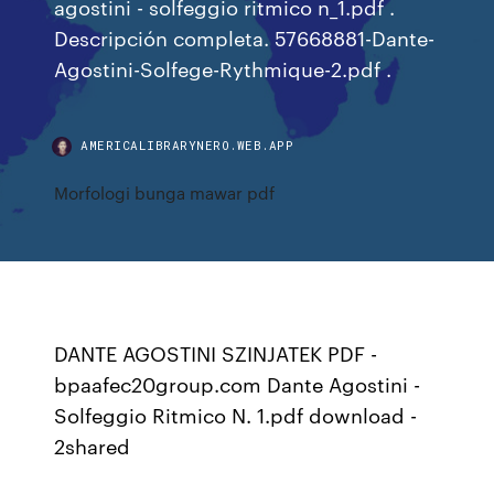
agostini - solfeggio ritmico n_1.pdf .
Descripción completa. 57668881-Dante-
Agostini-Solfege-Rythmique-2.pdf .
AMERICALIBRARYNERO.WEB.APP
Morfologi bunga mawar pdf
DANTE AGOSTINI SZINJATEK PDF -
bpaafec20group.com Dante Agostini -
Solfeggio Ritmico N. 1.pdf download -
2shared